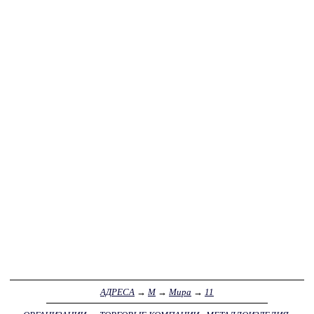
АДРЕСА
→
М
→
Мира
→
11