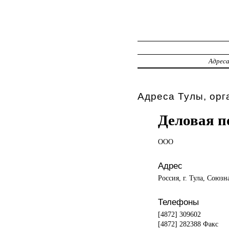
Адрес
Адреса Тулы, орг
Деловая п
ООО
Адрес
Россия, г. Тула, Союзна
Телефоны
[4872] 309602
[4872] 282388 Факс