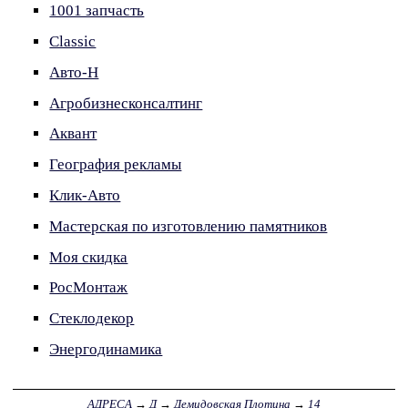
1001 запчасть
Classic
Авто-Н
Агробизнесконсалтинг
Аквант
География рекламы
Клик-Авто
Мастерская по изготовлению памятников
Моя скидка
РосМонтаж
Стеклодекор
Энергодинамика
АДРЕСА
→
Д
→
Демидовская Плотина
→
14