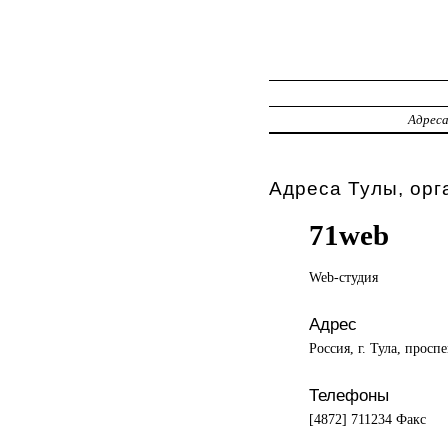
Адрес
Адреса Тулы, орг
71web
Web-студия
Адрес
Россия, г. Тула, просп
Телефоны
[4872] 711234 Факс