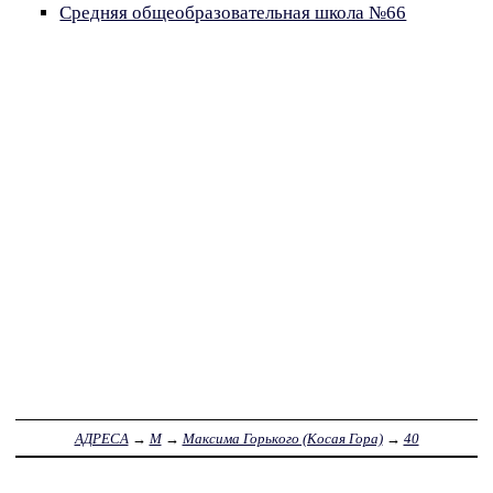
Средняя общеобразовательная школа №66
АДРЕСА
→
М
→
Максима Горького (Косая Гора)
→
40