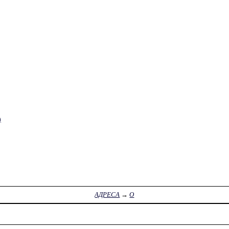
)
АДРЕСА
→
О