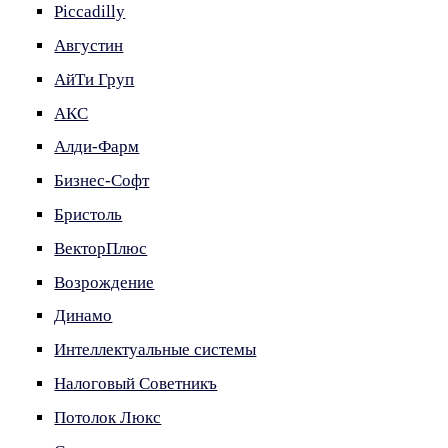
Piccadilly
Августин
АйТи Груп
АКС
Алди-Фарм
Бизнес-Софт
Бристоль
ВекторПлюс
Возрождение
Динамо
Интеллектуальные системы
Налоговый Советникъ
Потолок Люкс