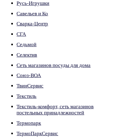
Русь-Игрушки
Савельев и Ко
Сварка-Центр
СГА
Седьмой
Селектив
Сеть магазинов посуды для дома
Союз-ВОА
ТвинСервис
Текстиль
Текстиль-комфорт, сеть магазинов
постельных принадлежностей
Термопарк
ТермоПаркСервис