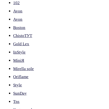
102
Avon
Avon
Boston
ChistoТУТ
Gold Lex
InStyle
MiniЯ
Mirella sole
Oriflame
Style
SunDay
Tns