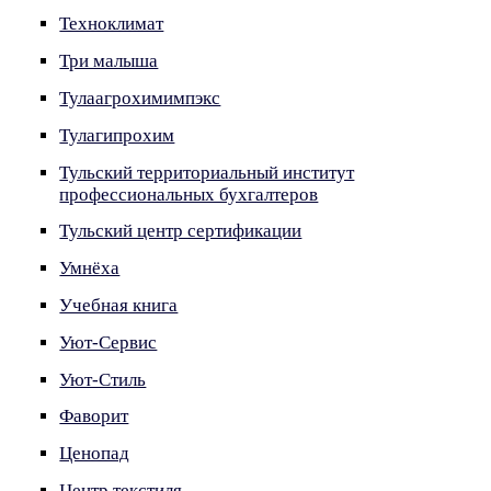
Техноклимат
Три малыша
Тулаагрохимимпэкс
Тулагипрохим
Тульский территориальный институт
профессиональных бухгалтеров
Тульский центр сертификации
Умнёха
Учебная книга
Уют-Сервис
Уют-Стиль
Фаворит
Ценопад
Центр текстиля