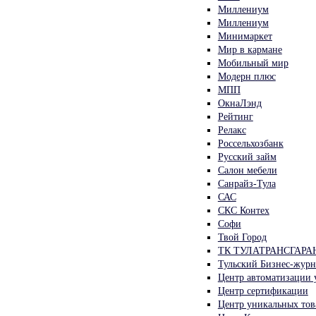
Миллениум
Миллениум
Минимаркет
Мир в кармане
Мобильный мир
Модерн плюс
МПП
ОкнаЛэнд
Рейтинг
Релакс
Россельхозбанк
Русский займ
Салон мебели
Санрайз-Тула
САС
СКС Контех
Софи
Твой Город
ТК ТУЛАТРАНСГАРА
Тульский Бизнес-журн
Центр автоматизации 
Центр сертификации
Центр уникальных тов