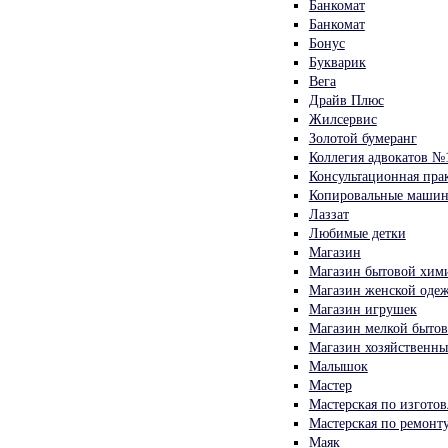
Банкомат
Банкомат
Бонус
Букварик
Вега
Драйв Плюс
Жилсервис
Золотой бумеранг
Коллегия адвокатов №1
Консультационная пра
Копировальные маши
Лаззат
Любимые детки
Магазин
Магазин бытовой хим
Магазин женской оде
Магазин игрушек
Магазин мелкой бытов
Магазин хозяйственных
Малышок
Мастер
Мастерская по изгото
Мастерская по ремонт
Маяк