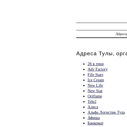
Адрес
Адреса Тулы, орг
28 в тени
Adv Factory
Fife Stars
Ice Cream
New Life
New Star
Oriflame
Tele2
Алиса
Альфа Логистик Тула
Афиша
Банкомат