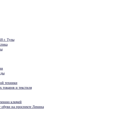
8 г. Тулы
ктика
ны
ии
жды
ой техники
 товаров и текстиля
влению ключей
у обуви на проспекте Ленина