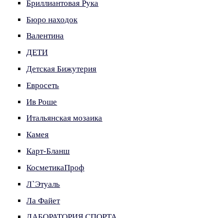
Бриллиантовая Рука
Бюро находок
Валентина
ДЕТИ
Детская Бижутерия
Евросеть
Ив Роше
Итальянская мозаика
Камея
Карт-Бланш
КосметикаПроф
Л`Этуаль
Ла Файет
ЛАБОРАТОРИЯ СПОРТА