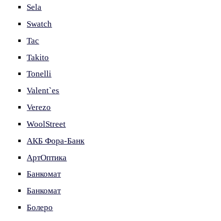
Sela
Swatch
Tac
Takito
Tonelli
Valent`es
Verezo
WoolStreet
АКБ Фора-Банк
АртОптика
Банкомат
Банкомат
Болеро