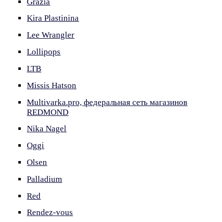
Grazia
Kira Plastinina
Lee Wrangler
Lollipops
LTB
Missis Hatson
Multivarka.pro, федеральная сеть магазинов
REDMOND
Nika Nagel
Oggi
Olsen
Palladium
Red
Rendez-vous