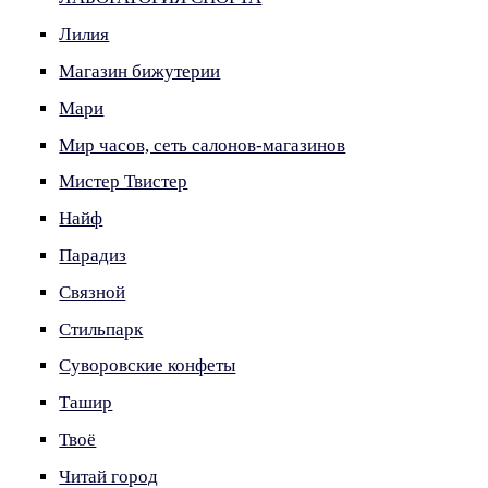
Лилия
Магазин бижутерии
Мари
Мир часов, сеть салонов-магазинов
Мистер Твистер
Найф
Парадиз
Связной
Стильпарк
Суворовские конфеты
Ташир
Твоё
Читай город