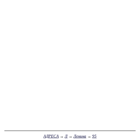
АДРЕСА
→
Л
→
Ленина
→
95