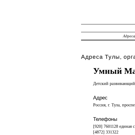
Адрес
Адреса Тулы, орг
Умный М
Детский развивающи
Адрес
Россия, г. Тула, просп
Телефоны
[920] 7601128 единая 
[4872] 331322